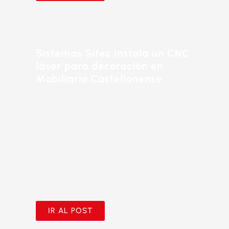
Sistemas Sitec instala un CNC
láser para decoración en
Mobiliario Castellonense
21/05/2025
IR AL POST