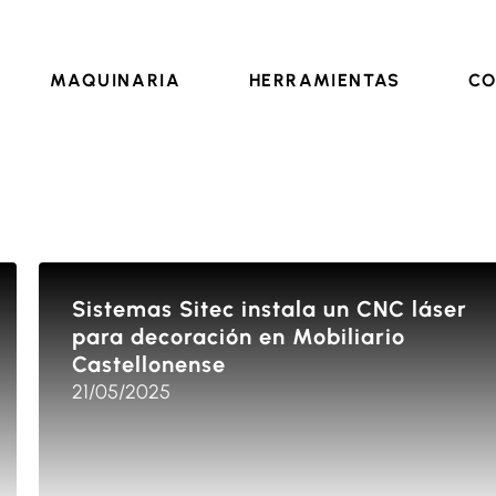
2 55 76
+34 962 73 74 60
Cómo llegar
info@sistema
MAQUINARIA
HERRAMIENTAS
CO
Sistemas Sitec instala un CNC láser
para decoración en Mobiliario
Castellonense
21/05/2025