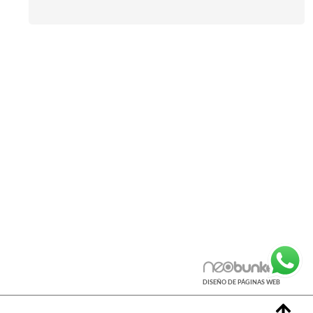
info@sistemassitec.com
Calle la Nahora nº 6, Polígono Les Eres,
46180 Benaguasil, Valencia
DISEÑO DE PÁGINAS WEB