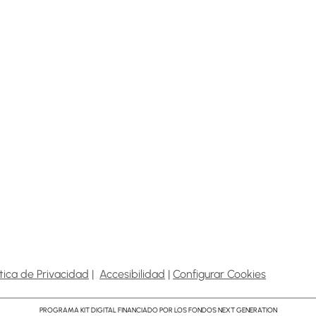
+34 962 73 74 60
+34 650 62 55 76
ítica de Privacidad
|
Accesibilidad
|
Configurar Cookies
PROGRAMA KIT DIGITAL FINANCIADO POR LOS FONDOS NEXT GENERATION