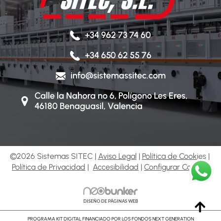
+34 962 73 74 60
+34 650 62 55 76
info@sistemassitec.com
Calle la Nahora nº 6, Polígono Les Eres,
46180 Benaguasil, Valencia
©2026 Sistemas SITEC |
Aviso Legal
|
Política de Cookies
|
Política de Privacidad
|
Accesibilidad
|
Configurar Cookies
DISEÑO DE PÁGINAS WEB
PROGRAMA KIT DIGITAL FINANCIADO POR LOS FONDOS NEXT GENERATION