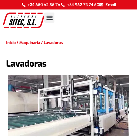
+34 650 62 55 76
+34 962 73 74 60
Email
Inicio
/
Maquinaria
/
Lavadoras
Lavadoras