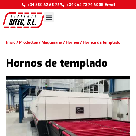
+34 650 62 55 76
+34 962 73 74 60
Email
Inicio
/
Productos
/
Maquinaria
/
Hornos
/
Hornos de templado
Hornos de templado